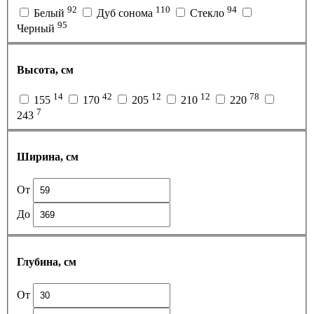
92
110
94
Белый
Дуб сонома
Стекло
95
Черный
Высота, см
14
42
12
12
78
155
170
205
210
220
7
243
Ширина, см
От
До
Глубина, см
От