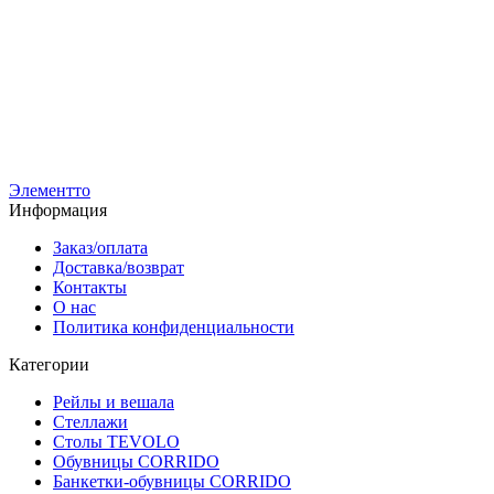
РС-7-Н-ЧЧ-900
Вешало напольное AFFIDA-900 с регулировкой высоты, на
ножках
5 100
р
3 600
р
Элементто
Информация
Заказ/оплата
Доставка/возврат
Контакты
О нас
Политика конфиденциальности
Категории
Рейлы и вешала
Стеллажи
Столы TEVOLO
Обувницы CORRIDO
Банкетки-обувницы CORRIDO