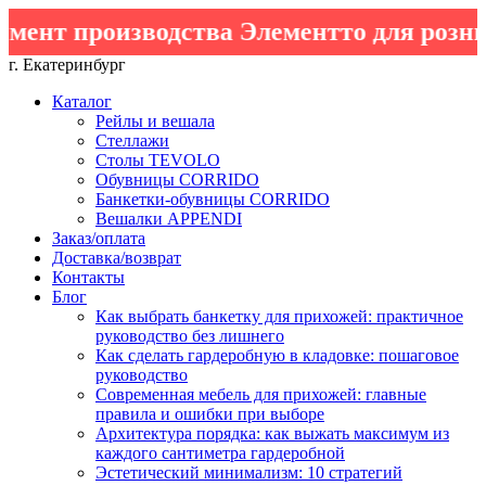
т производства Элементто для розничны
г. Екатеринбург
Каталог
Рейлы и вешала
Стеллажи
Столы TEVOLO
Обувницы CORRIDO
Банкетки-обувницы CORRIDO
Вешалки APPENDI
Заказ/оплата
Доставка/возврат
Контакты
Блог
Как выбрать банкетку для прихожей: практичное
руководство без лишнего
Как сделать гардеробную в кладовке: пошаговое
руководство
Современная мебель для прихожей: главные
правила и ошибки при выборе
Архитектура порядка: как выжать максимум из
каждого сантиметра гардеробной
Эстетический минимализм: 10 стратегий