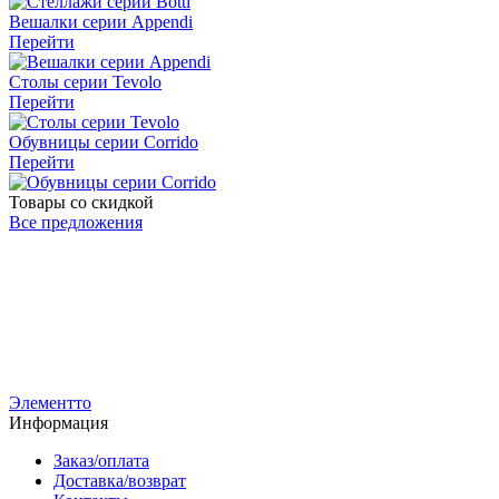
Вешалки серии
Appendi
Перейти
Столы серии
Tevolo
Перейти
Обувницы серии
Corrido
Перейти
Товары со скидкой
Все предложения
Р
РС-7-Н-ЧЧ-900
Вешало напольное AFFIDA-900 с регулировкой высоты, на
5
ножках
3
5 100
р
3 600
р
Элементто
Информация
Заказ/оплата
Доставка/возврат