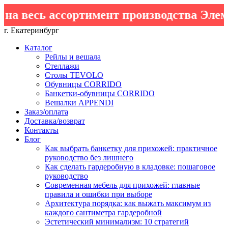
на весь ассортимент производства Элем
г. Екатеринбург
Каталог
Рейлы и вешала
Стеллажи
Столы TEVOLO
Обувницы CORRIDO
Банкетки-обувницы CORRIDO
Вешалки APPENDI
Заказ/оплата
Доставка/возврат
Контакты
Блог
Как выбрать банкетку для прихожей: практичное
руководство без лишнего
Как сделать гардеробную в кладовке: пошаговое
руководство
Современная мебель для прихожей: главные
правила и ошибки при выборе
Архитектура порядка: как выжать максимум из
каждого сантиметра гардеробной
Эстетический минимализм: 10 стратегий