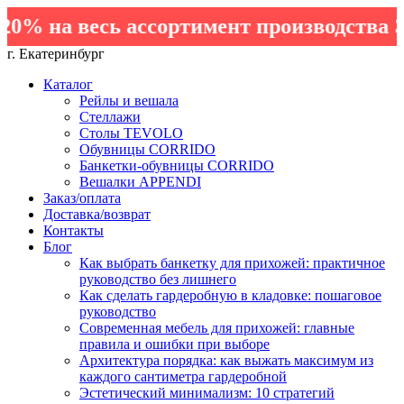
% на весь ассортимент производства Эл
г. Екатеринбург
Каталог
Рейлы и вешала
Стеллажи
Столы TEVOLO
Обувницы CORRIDO
Банкетки-обувницы CORRIDO
Вешалки APPENDI
Заказ/оплата
Доставка/возврат
Контакты
Блог
Как выбрать банкетку для прихожей: практичное
руководство без лишнего
Как сделать гардеробную в кладовке: пошаговое
руководство
Современная мебель для прихожей: главные
правила и ошибки при выборе
Архитектура порядка: как выжать максимум из
каждого сантиметра гардеробной
Эстетический минимализм: 10 стратегий