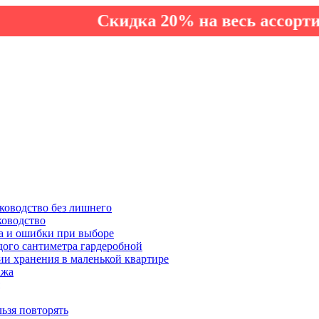
Скидка 20% на весь ассортимент п
ководство без лишнего
ководство
а и ошибки при выборе
дого сантиметра гардеробной
ии хранения в маленькой квартире
ажа
льзя повторять