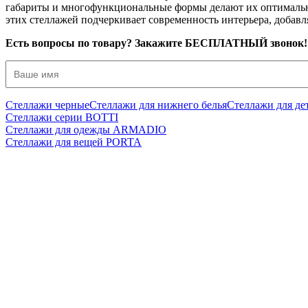
габариты и многофункциональные формы делают их оптимальны
этих стеллажей подчеркивает современность интерьера, добав
Есть вопросы по товару? Закажите БЕСПЛАТНЫЙ звонок!
Стеллажи черные
Стеллажи для нижнего белья
Стеллажи для де
Cтеллажи серии BOTTI
Cтеллажи для одежды ARMADIO
Cтеллажи для вещей PORTA
Б 1527-08-1
Стеллаж для обуви и аксессуаров в стиле Лофт BOTTI 1527-08-1
12 380
р
9 900
р
Купить в 1 клик
Подробнее
Б 2127-10-1
Стеллаж для обуви и аксессуаров в стиле Лофт BOTTI 2127-10-1
12 740
р