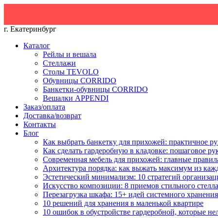
г. Екатеринбург
Каталог
Рейлы и вешала
Стеллажи
Столы TEVOLO
Обувницы CORRIDO
Банкетки-обувницы CORRIDO
Вешалки APPENDI
Заказ/оплата
Доставка/возврат
Контакты
Блог
Как выбрать банкетку для прихожей: практичное ру
Как сделать гардеробную в кладовке: пошаговое ру
Современная мебель для прихожей: главные правил
Архитектура порядка: как выжать максимум из каж
Эстетический минимализм: 10 стратегий организац
Искусство композиции: 8 приемов стильного стелл
Перезагрузка шкафа: 15+ идей системного хранения
10 решений для хранения в маленькой квартире
10 ошибок в обустройстве гардеробной, которые не