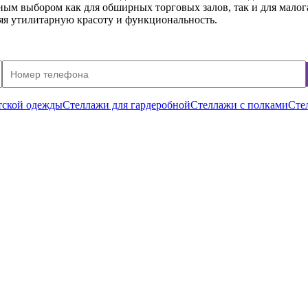
м выбором как для обширных торговых залов, так и для малог
ляя утилитарную красоту и функциональность.
тской одежды
Стеллажи для гардеробной
Стеллажи с полками
Сте
 (без полок)
 (без полок)