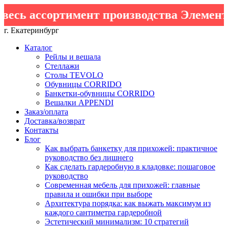
сь ассортимент производства Элементт
г. Екатеринбург
Каталог
Рейлы и вешала
Стеллажи
Столы TEVOLO
Обувницы CORRIDO
Банкетки-обувницы CORRIDO
Вешалки APPENDI
Заказ/оплата
Доставка/возврат
Контакты
Блог
Как выбрать банкетку для прихожей: практичное
руководство без лишнего
Как сделать гардеробную в кладовке: пошаговое
руководство
Современная мебель для прихожей: главные
правила и ошибки при выборе
Архитектура порядка: как выжать максимум из
каждого сантиметра гардеробной
Эстетический минимализм: 10 стратегий