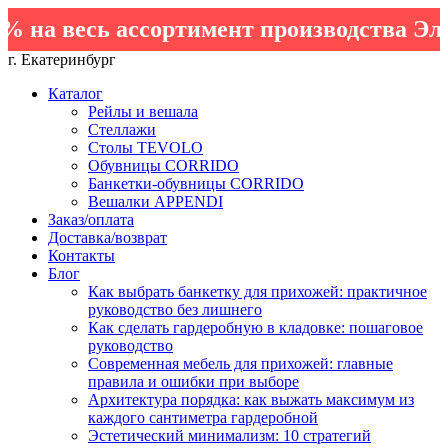
на весь ассортимент производства Элем
г. Екатеринбург
Каталог
Рейлы и вешала
Стеллажи
Столы TEVOLO
Обувницы CORRIDO
Банкетки-обувницы CORRIDO
Вешалки APPENDI
Заказ/оплата
Доставка/возврат
Контакты
Блог
Как выбрать банкетку для прихожей: практичное
руководство без лишнего
Как сделать гардеробную в кладовке: пошаговое
руководство
Современная мебель для прихожей: главные
правила и ошибки при выборе
Архитектура порядка: как выжать максимум из
каждого сантиметра гардеробной
Эстетический минимализм: 10 стратегий