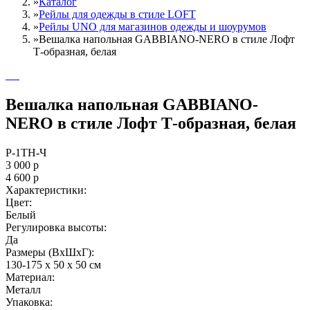
»
Каталог
»
Рейлы для одежды в стиле LOFT
»
Рейлы UNO для магазинов одежды и шоурумов
»
Вешалка напольная GABBIANO-NERO в стиле Лофт
Т-образная, белая
Вешалка напольная GABBIANO-
NERO в стиле Лофт Т-образная, белая
Р-1ТН-Ч
3 000
р
4 600
р
Характеристики:
Цвет:
Белый
Регулировка высоты:
Да
Размеры (ВxШxГ):
130-175 x 50 x 50 см
Материал:
Металл
Упаковка: