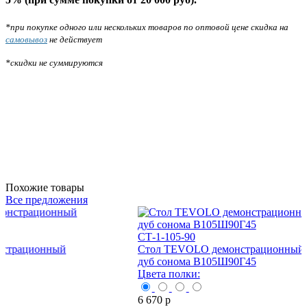
*при покупке одного или нескольких товаров по оптовой цене скидка на
самовывоз
не действует
*скидки не суммируются
Похожие товары
Все предложения
СТ-1-105-90
СТ-1-105-60
Стол TEVOLO демонстрационный черный-
Стол TEVOL
дуб сонома В105Ш90Г45
дуб сонома 
Цвета полки:
Цвета полки:
6 670
р
5 870
р