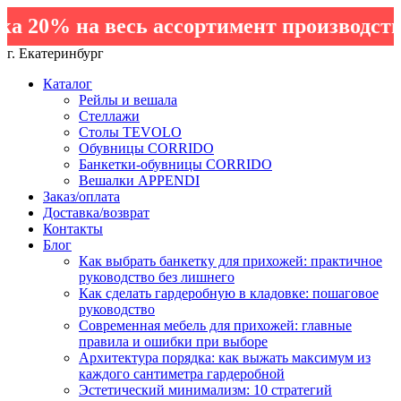
20% на весь ассортимент производства
г. Екатеринбург
Каталог
Рейлы и вешала
Стеллажи
Столы TEVOLO
Обувницы CORRIDO
Банкетки-обувницы CORRIDO
Вешалки APPENDI
Заказ/оплата
Доставка/возврат
Контакты
Блог
Как выбрать банкетку для прихожей: практичное
руководство без лишнего
Как сделать гардеробную в кладовке: пошаговое
руководство
Современная мебель для прихожей: главные
правила и ошибки при выборе
Архитектура порядка: как выжать максимум из
каждого сантиметра гардеробной
Эстетический минимализм: 10 стратегий