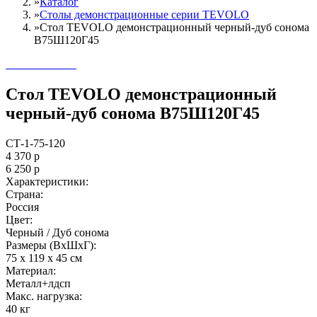
»
Каталог
»
Столы демонстрационные серии TEVOLO
»
Стол TEVOLO демонстрационный черный-дуб сонома
В75Ш120Г45
Стол TEVOLO демонстрационный
черный-дуб сонома В75Ш120Г45
СТ-1-75-120
4 370
р
6 250
р
Характеристики:
Страна:
Россия
Цвет:
Черный / Дуб сонома
Размеры (ВxШxГ):
75 x 119 x 45 см
Материал:
Металл+лдсп
Maкс. нагрузка:
40 кг