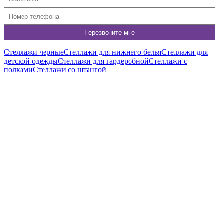
Стеллажи черные
Стеллажи для нижнего белья
Стеллажи для
детской одежды
Стеллажи для гардеробной
Стеллажи с
полками
Стеллажи со штангой
A1760-01
Стеллаж для одежды в стиле Лофт A1760-01
7 650
р
6 120
р
Купить в 1 клик
Подробнее
A1760-02
Система хранения A1760-02
6 430
р