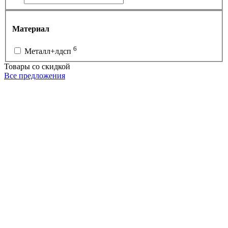
Материал
6
Металл+лдсп
Товары со скидкой
Все предложения
Р
5
3
РС-7-Н-ЧЧ-900