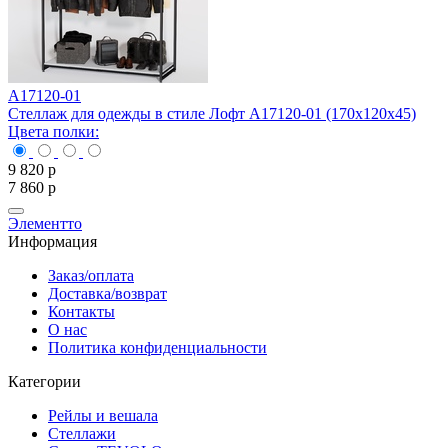
A17120-01
Стеллаж для одежды в стиле Лофт A17120-01 (170х120х45)
С
Цвета полки:
Ц
9 820
р
7
7 860
р
6
Элементто
Информация
Заказ/оплата
Доставка/возврат
Контакты
О нас
Политика конфиденциальности
Категории
Рейлы и вешала
Стеллажи