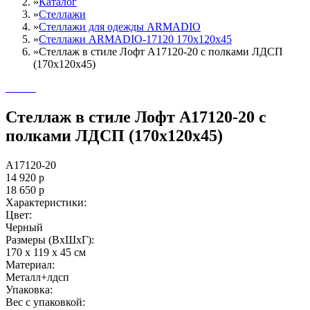
»
Каталог
»
Стеллажи
»
Cтеллажи для одежды ARMADIO
»
Стеллажи ARMADIO-17120 170х120х45
»
Стеллаж в стиле Лофт A17120-20 с полками ЛДСП
(170х120х45)
Стеллаж в стиле Лофт A17120-20 с
полками ЛДСП (170х120х45)
A17120-20
14 920
р
18 650
р
Характеристики:
Цвет:
Черный
Размеры (ВxШxГ):
170 x 119 x 45 см
Материал:
Металл+лдсп
Упаковка:
Вес с упаковкой: