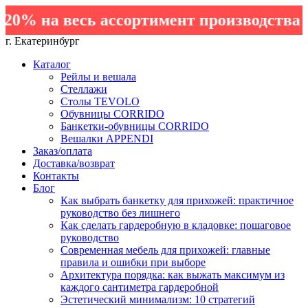
0% на весь ассортимент производства Э
г. Екатеринбург
Каталог
Рейлы и вешала
Стеллажи
Столы TEVOLO
Обувницы CORRIDO
Банкетки-обувницы CORRIDO
Вешалки APPENDI
Заказ/оплата
Доставка/возврат
Контакты
Блог
Как выбрать банкетку для прихожей: практичное
руководство без лишнего
Как сделать гардеробную в кладовке: пошаговое
руководство
Современная мебель для прихожей: главные
правила и ошибки при выборе
Архитектура порядка: как выжать максимум из
каждого сантиметра гардеробной
Эстетический минимализм: 10 стратегий