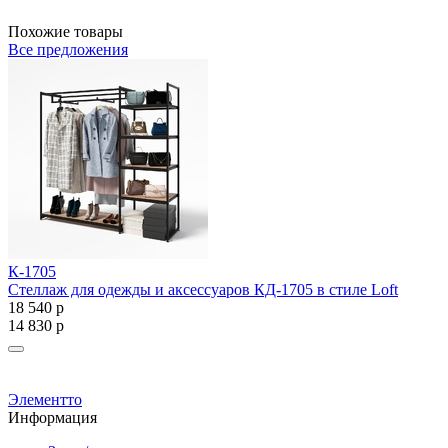
Похожие товары
Все предложения
К-1705
К
Стеллаж для одежды и аксессуаров КД-1705 в стиле Loft
С
18 540
р
Ц
14 830
р
1
1
Элементто
Информация