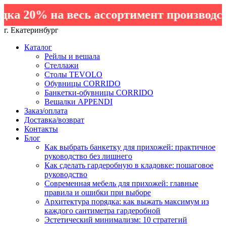
а 20% на весь ассортимент производств
г. Екатеринбург
Каталог
Рейлы и вешала
Стеллажи
Столы TEVOLO
Обувницы CORRIDO
Банкетки-обувницы CORRIDO
Вешалки APPENDI
Заказ/оплата
Доставка/возврат
Контакты
Блог
Как выбрать банкетку для прихожей: практичное
руководство без лишнего
Как сделать гардеробную в кладовке: пошаговое
руководство
Современная мебель для прихожей: главные
правила и ошибки при выборе
Архитектура порядка: как выжать максимум из
каждого сантиметра гардеробной
Эстетический минимализм: 10 стратегий