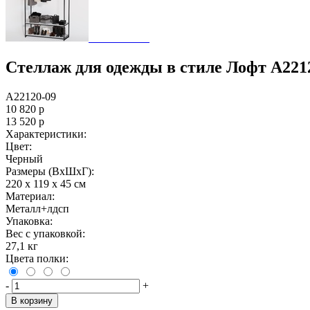
Стеллаж для одежды в стиле Лофт A221
A22120-09
10 820
р
13 520
р
Характеристики:
Цвет:
Черный
Размеры (ВxШxГ):
220 x 119 x 45 см
Материал:
Металл+лдсп
Упаковка:
Вес с упаковкой:
27,1 кг
Цвета полки:
-
+
В корзину