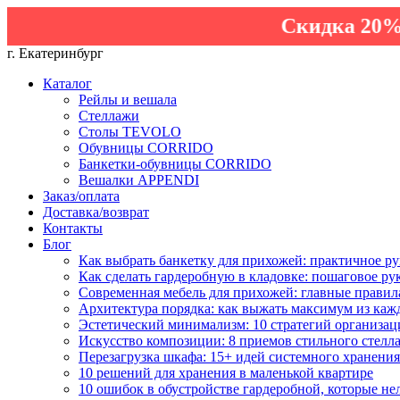
Скидка 20% на вес
г. Екатеринбург
Каталог
Рейлы и вешала
Стеллажи
Столы TEVOLO
Обувницы CORRIDO
Банкетки-обувницы CORRIDO
Вешалки APPENDI
Заказ/оплата
Доставка/возврат
Контакты
Блог
Как выбрать банкетку для прихожей: практичное ру
Как сделать гардеробную в кладовке: пошаговое ру
Современная мебель для прихожей: главные правил
Архитектура порядка: как выжать максимум из каж
Эстетический минимализм: 10 стратегий организац
Искусство композиции: 8 приемов стильного стелл
Перезагрузка шкафа: 15+ идей системного хранения
10 решений для хранения в маленькой квартире
10 ошибок в обустройстве гардеробной, которые не