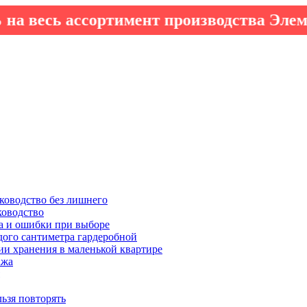
ь ассортимент производства Элементто 
ководство без лишнего
ководство
а и ошибки при выборе
дого сантиметра гардеробной
ии хранения в маленькой квартире
ажа
льзя повторять