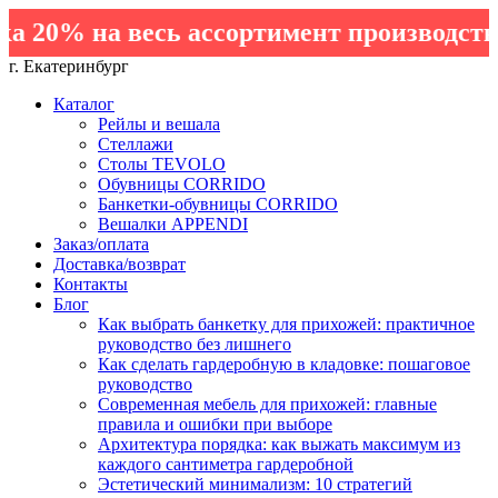
20% на весь ассортимент производства 
г. Екатеринбург
Каталог
Рейлы и вешала
Стеллажи
Столы TEVOLO
Обувницы CORRIDO
Банкетки-обувницы CORRIDO
Вешалки APPENDI
Заказ/оплата
Доставка/возврат
Контакты
Блог
Как выбрать банкетку для прихожей: практичное
руководство без лишнего
Как сделать гардеробную в кладовке: пошаговое
руководство
Современная мебель для прихожей: главные
правила и ошибки при выборе
Архитектура порядка: как выжать максимум из
каждого сантиметра гардеробной
Эстетический минимализм: 10 стратегий