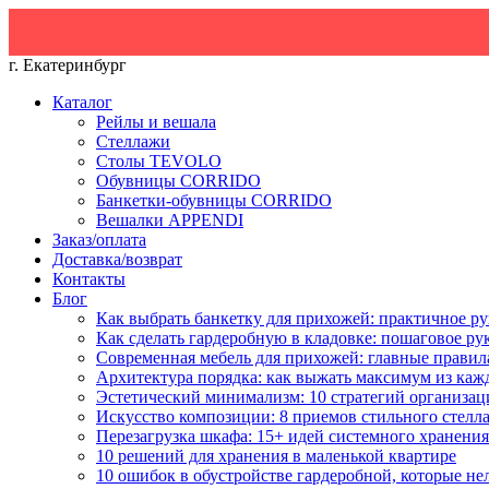
Ск
г. Екатеринбург
Каталог
Рейлы и вешала
Стеллажи
Столы TEVOLO
Обувницы CORRIDO
Банкетки-обувницы CORRIDO
Вешалки APPENDI
Заказ/оплата
Доставка/возврат
Контакты
Блог
Как выбрать банкетку для прихожей: практичное ру
Как сделать гардеробную в кладовке: пошаговое ру
Современная мебель для прихожей: главные правил
Архитектура порядка: как выжать максимум из каж
Эстетический минимализм: 10 стратегий организац
Искусство композиции: 8 приемов стильного стелл
Перезагрузка шкафа: 15+ идей системного хранения
10 решений для хранения в маленькой квартире
10 ошибок в обустройстве гардеробной, которые не