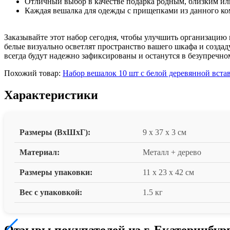
Отличный выбор в качестве подарка родным, близким ил
Каждая
вешалка для одежды с прищепками
из данного ко
Заказывайте этот набор сегодня, чтобы улучшить организацию 
белые визуально осветлят пространство вашего шкафа и создад
всегда будут надежно зафиксированы и останутся в безупречном
Похожий товар:
Набор вешалок 10 шт с белой деревянной вста
Характеристики
Размеры (ВxШxГ):
9 x 37 x 3 см
Материал:
Металл + дерево
Размеры упаковки:
11 x 23 x 42 см
Вес с упаковкой:
1.5 кг