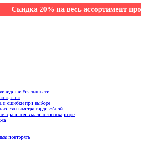
идка 20% на весь ассортимент производ
ководство без лишнего
ководство
а и ошибки при выборе
дого сантиметра гардеробной
ии хранения в маленькой квартире
ажа
льзя повторять